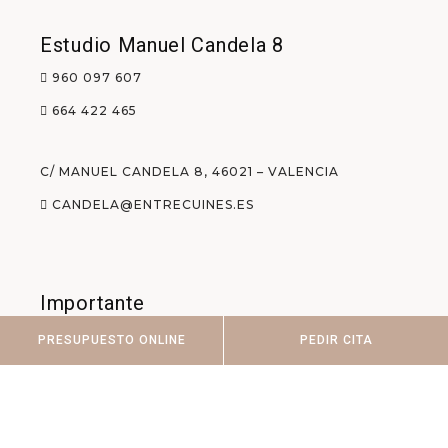
Estudio Manuel Candela 8
960 097 607
664 422 465
C/ MANUEL CANDELA 8, 46021 – VALENCIA
CANDELA@ENTRECUINES.ES
Importante
PRESUPUESTO ONLINE
PEDIR CITA
Privacidad y Cookies
Aviso Legal