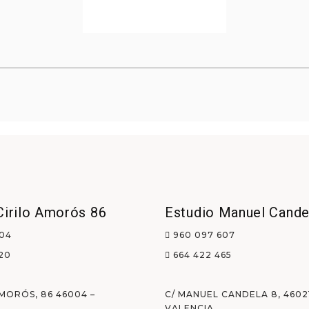
Cirilo Amorós 86
Estudio Manuel Cande
04
960 097 607
20
664 422 465
AMORÓS, 86 46004 –
C/ MANUEL CANDELA 8, 46021
VALENCIA