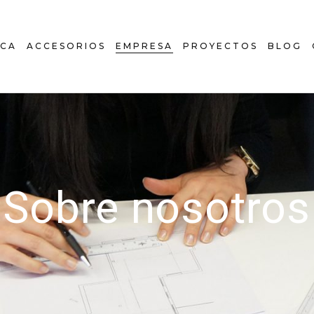
COCINAS
ICA
ACCESORIOS
EMPRESA
PROYECTOS
BLOG
HOGAR
BAÑOS
COCINAS
HOGAR
BAÑOS
Sobre nosotros