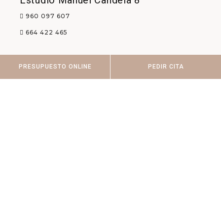
Estudio Manuel Candela 8
960 097 607
664 422 465
C/ MANUEL CANDELA 8, 46021 – VALENCIA
PRESUPUESTO ONLINE
PEDIR CITA
CANDELA@ENTRECUINES.ES
Importante
Privacidad y Cookies
Aviso Legal