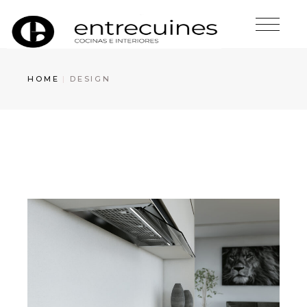
Skip
to
the
content
HOME
DESIGN